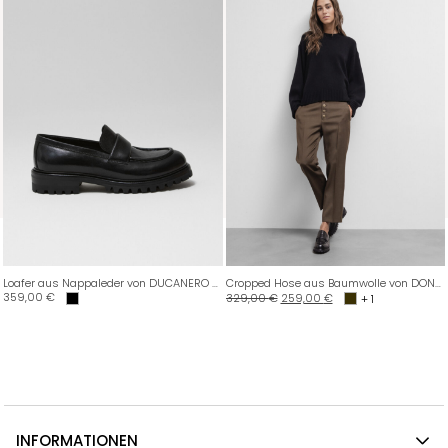
Loafer aus Nappaleder von DUCANERO SRL
Cropped Hose aus Baumwolle von DONDUP
359,00
€
329,00
€
259,00
€
+ 1
INFORMATIONEN