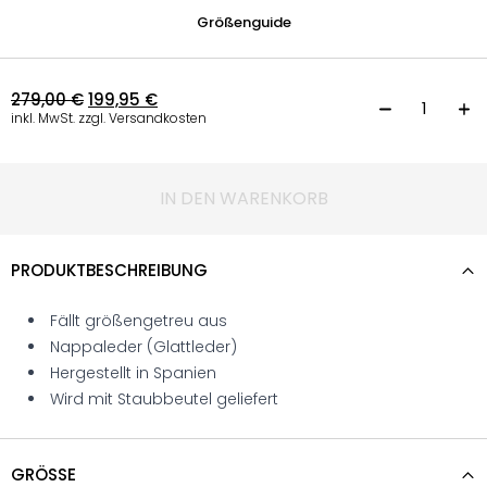
Größenguide
279,00
€
199,95
€
B
inkl. MwSt. zzgl. Versandkosten
IN DEN WARENKORB
PRODUKTBESCHREIBUNG
Fällt größengetreu aus
Nappaleder (Glattleder)
Hergestellt in Spanien
Wird mit Staubbeutel geliefert
GRÖSSE