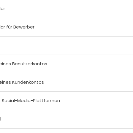
lar
ar für Bewerber
 eines Benutzerkontos
 eines Kundenkontos
f Social-Media-Plattformen
l