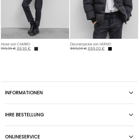
Hose von CAMBIO
Daunenjacke von HERNO
199,95
€
99,95
€
869,00
€
699,00
€
INFORMATIONEN
IHRE BESTELLUNG
ONLINESERVICE