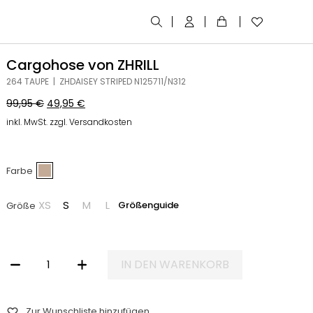
Cargohose von ZHRILL
264 TAUPE | ZHDAISEY STRIPED N125711/N312
99,95
€
49,95
€
inkl. MwSt. zzgl. Versandkosten
Farbe
XS
S
M
L
Größenguide
Größe
IN DEN WARENKORB
CARGOHOSE VON ZHRILL MENGE
Zur Wunschliste hinzufügen