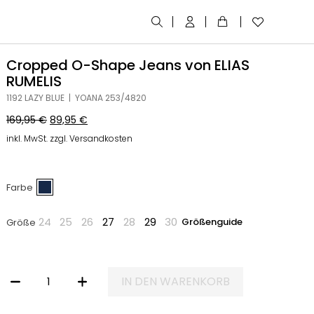
Cropped O-Shape Jeans von ELIAS
RUMELIS
1192 LAZY BLUE | YOANA 253/4820
169,95
€
89,95
€
inkl. MwSt. zzgl. Versandkosten
Farbe
24
25
26
27
28
29
30
Größenguide
Größe
IN DEN WARENKORB
CROPPED O-SHAPE JEANS VON ELIAS RUMELIS MENGE