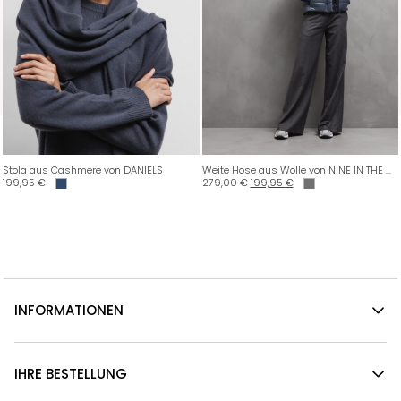
Stola aus Cashmere von DANIELS
Weite Hose aus Wolle von NINE IN THE MORNING
199,95
€
279,00
€
199,95
€
INFORMATIONEN
IHRE BESTELLUNG