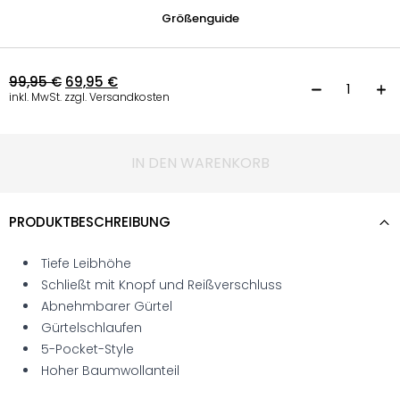
Größenguide
99,95
€
69,95
€
D
inkl. MwSt. zzgl. Versandkosten
IN DEN WARENKORB
PRODUKTBESCHREIBUNG
Tiefe Leibhöhe
Schließt mit Knopf und Reißverschluss
Abnehmbarer Gürtel
Gürtelschlaufen
5-Pocket-Style
Hoher Baumwollanteil