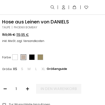
Hose aus Leinen von DANIELS
TAUPE | PHOENIX BOMBAY
159,95
€
119,95
€
inkl. MwSt. zzgl. Versandkosten
Farbe
XS
S
M
L
XL
Größenguide
Größe
IN DEN WARENKORB
HOSE AUS LEINEN VON DANIELS MENGE
Zur Wunschliste hinzufügen