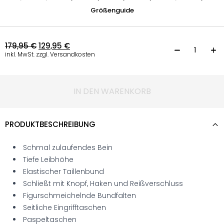
Größenguide
179,95
€
129,95
€
H
inkl. MwSt. zzgl. Versandkosten
IN DEN WARENKORB
PRODUKTBESCHREIBUNG
Schmal zulaufendes Bein
Tiefe Leibhöhe
Elastischer Taillenbund
Schließt mit Knopf, Haken und Reißverschluss
Figurschmeichelnde Bundfalten
Seitliche Eingrifftaschen
Paspeltaschen