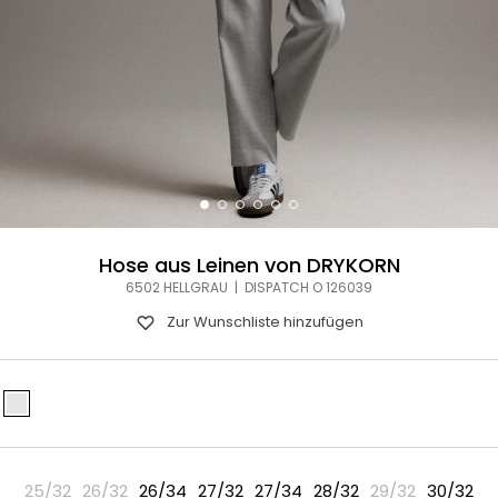
Hose aus Leinen von DRYKORN
6502 HELLGRAU | DISPATCH O 126039
Zur Wunschliste hinzufügen
25/32
26/32
26/34
27/32
27/34
28/32
29/32
30/32