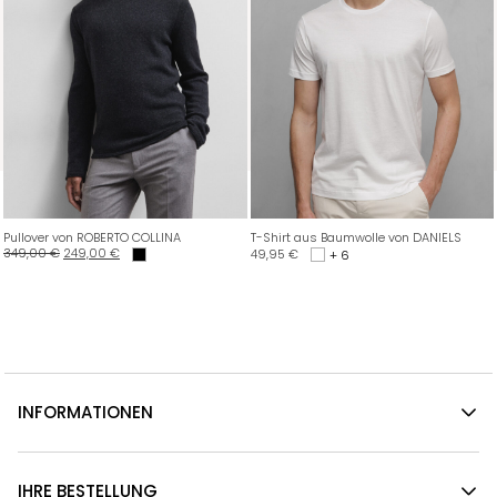
Pullover von ROBERTO COLLINA
T-Shirt aus Baumwolle von DANIELS
349,00
€
249,00
€
49,95
€
+ 6
INFORMATIONEN
IHRE BESTELLUNG