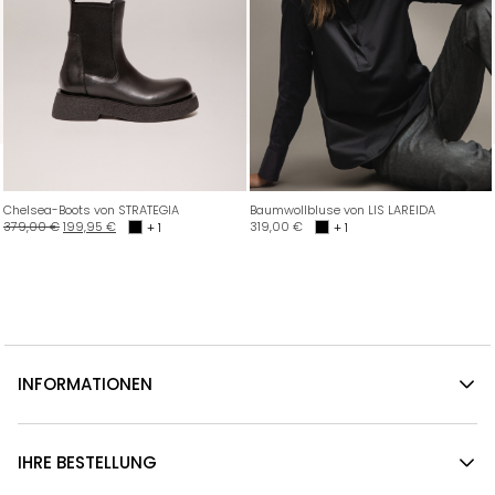
Chelsea-Boots von STRATEGIA
Baumwollbluse von LIS LAREIDA
379,00
€
199,95
€
319,00
€
+ 1
+ 1
INFORMATIONEN
IHRE BESTELLUNG