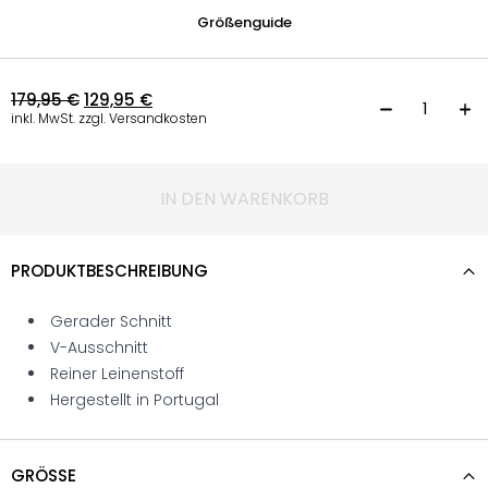
Größenguide
179,95
€
129,95
€
J
inkl. MwSt. zzgl. Versandkosten
IN DEN WARENKORB
PRODUKTBESCHREIBUNG
Gerader Schnitt
V-Ausschnitt
Reiner Leinenstoff
Hergestellt in Portugal
GRÖSSE