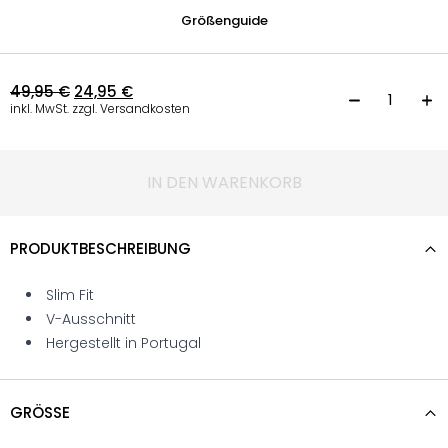
Größenguide
49,95
€
24,95
€
L
inkl. MwSt. zzgl. Versandkosten
IN DEN WARENKORB
PRODUKTBESCHREIBUNG
Slim Fit
V-Ausschnitt
Hergestellt in Portugal
GRÖSSE