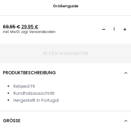
Größenguide
69,95
€
29,95
€
L
inkl. MwSt. zzgl. Versandkosten
IN DEN WARENKORB
PRODUKTBESCHREIBUNG
Relaxed Fit
Rundhalsausschnitt
Hergestellt in Portugal
GRÖSSE