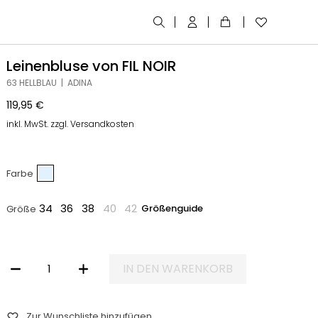
Leinenbluse von FIL NOIR
63 HELLBLAU | ADINA
119,95
€
inkl. MwSt. zzgl. Versandkosten
Farbe
34
36
38
40
42
Größenguide
Größe
IN DEN WARENKORB
LEINENBLUSE VON FIL NOIR MENGE
Zur Wunschliste hinzufügen