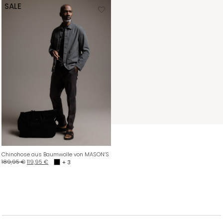
SALE
Chinohose aus Baumwolle von MASON’S
189,95
€
119,95
€
+ 3