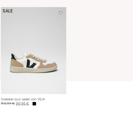
SALE
Sneaker aus Leder von VEJA
159,95
€
99,95
€