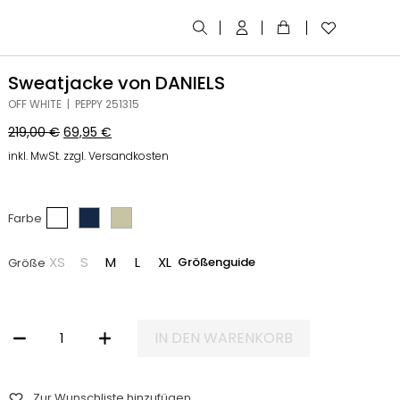
Sweatjacke von DANIELS
OFF WHITE | PEPPY 251315
219,00
€
69,95
€
inkl. MwSt. zzgl. Versandkosten
Farbe
XS
S
M
L
XL
Größenguide
Größe
IN DEN WARENKORB
SWEATJACKE VON DANIELS MENGE
Zur Wunschliste hinzufügen