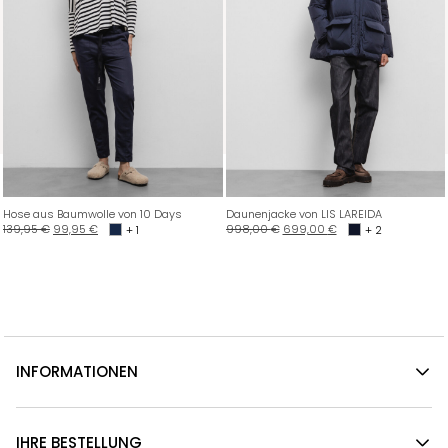
Hose aus Baumwolle von 10 Days
Daunenjacke von LIS LAREIDA
139,95
€
99,95
€
998,00
€
699,00
€
+ 1
+ 2
INFORMATIONEN
IHRE BESTELLUNG