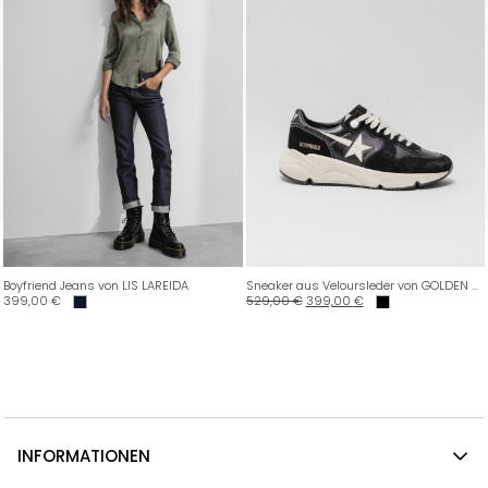
Boyfriend Jeans von LIS LAREIDA
Sneaker aus Veloursleder von GOLDEN GOOSE
399,00
€
529,00
€
399,00
€
INFORMATIONEN