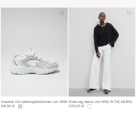
Sneaker mit Lederapplikationen von ARKK
Wide Leg Jeans von NINE IN THE MORNING
149,95
€
239,00
€