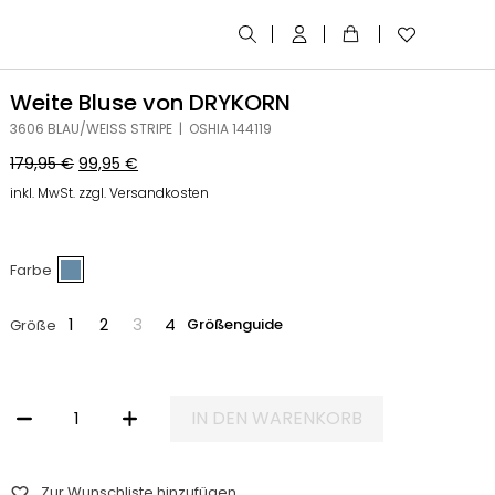
Weite Bluse von DRYKORN
3606 BLAU/WEISS STRIPE | OSHIA 144119
179,95
€
99,95
€
inkl. MwSt. zzgl. Versandkosten
Farbe
1
2
3
4
Größenguide
Größe
IN DEN WARENKORB
WEITE BLUSE VON DRYKORN MENGE
Zur Wunschliste hinzufügen