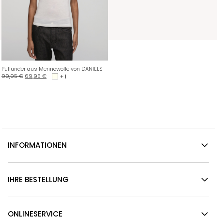
Pullunder aus Merinowolle von DANIELS
99,95
€
69,95
€
+ 1
INFORMATIONEN
IHRE BESTELLUNG
ONLINESERVICE