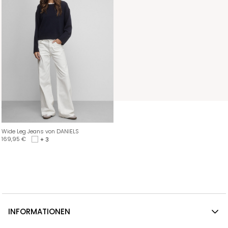
Wide Leg Jeans von DANIELS
169,95
€
+ 3
INFORMATIONEN