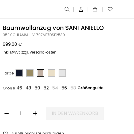
Baumwollanzug von SANTANIELLO
95P SCHLAMM | VL797MF/DSE2530
699,00
€
inkl. MwSt. zzgl. Versandkosten
Farbe
46
48
50
52
54
56
58
Größenguide
Größe
IN DEN WARENKORB
BAUMWOLLANZUG VON SANTANIELLO MENGE
Zur Wunschliste hinzufügen