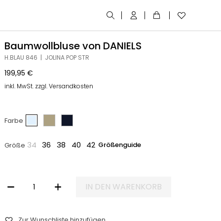
Baumwollbluse von DANIELS
H.BLAU 846 | JOLINA POP STR
199,95
€
inkl. MwSt. zzgl. Versandkosten
Farbe
34
36
38
40
42
Größenguide
Größe
IN DEN WARENKORB
BAUMWOLLBLUSE VON DANIELS MENGE
Zur Wunschliste hinzufügen