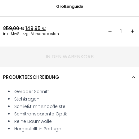
Größenguide
259,00
€
149,95
€
B
inkl. MwSt. zzgl. Versandkosten
IN DEN WARENKORB
PRODUKTBESCHREIBUNG
Gerader Schnitt
Stehkragen
Schließt mit Knopfleiste
Semitransparente Optik
Reine Baumwolle
Hergestellt in Portugal