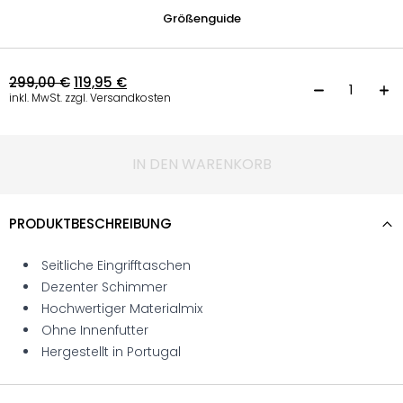
Größenguide
299,00
€
119,95
€
B
inkl. MwSt. zzgl. Versandkosten
IN DEN WARENKORB
PRODUKTBESCHREIBUNG
Seitliche Eingrifftaschen
Dezenter Schimmer
Hochwertiger Materialmix
Ohne Innenfutter
Hergestellt in Portugal