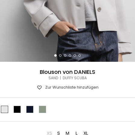
Blouson von DANIELS
SAND | DUFFY SCUBA
Zur Wunschliste hinzufügen
XS
S
M
L
XL