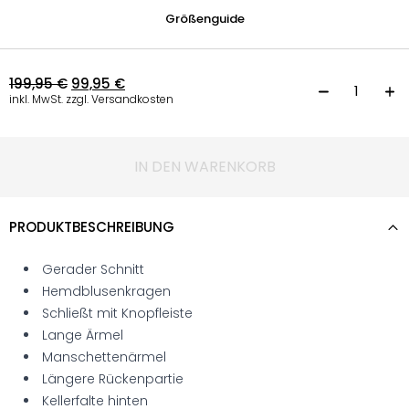
Größenguide
199,95
€
99,95
€
B
inkl. MwSt. zzgl. Versandkosten
IN DEN WARENKORB
PRODUKTBESCHREIBUNG
Gerader Schnitt
Hemdblusenkragen
Schließt mit Knopfleiste
Lange Ärmel
Manschettenärmel
Längere Rückenpartie
Kellerfalte hinten