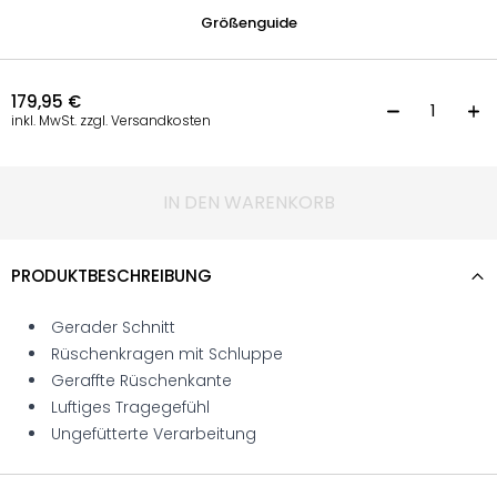
Größenguide
179,95
€
B
inkl. MwSt. zzgl. Versandkosten
IN DEN WARENKORB
PRODUKTBESCHREIBUNG
Gerader Schnitt
Rüschenkragen mit Schluppe
Geraffte Rüschenkante
Luftiges Tragegefühl
Ungefütterte Verarbeitung