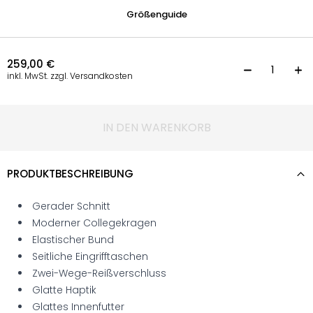
Größenguide
259,00
€
B
inkl. MwSt. zzgl. Versandkosten
IN DEN WARENKORB
PRODUKTBESCHREIBUNG
Gerader Schnitt
Moderner Collegekragen
Elastischer Bund
Seitliche Eingrifftaschen
Zwei-Wege-Reißverschluss
Glatte Haptik
Glattes Innenfutter