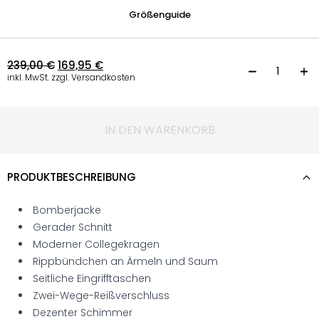
Größenguide
239,00
€
169,95
€
B
inkl. MwSt. zzgl. Versandkosten
IN DEN WARENKORB
PRODUKTBESCHREIBUNG
Bomberjacke
Gerader Schnitt
Moderner Collegekragen
Rippbündchen an Ärmeln und Saum
Seitliche Eingrifftaschen
Zwei-Wege-Reißverschluss
Dezenter Schimmer