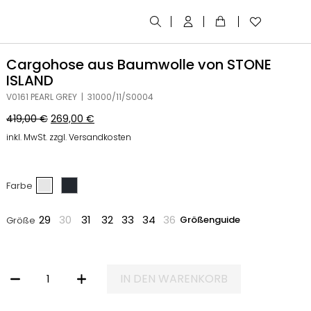
Cargohose aus Baumwolle von STONE
ISLAND
V0161 PEARL GREY | 31000/11/S0004
419,00
€
269,00
€
inkl. MwSt. zzgl. Versandkosten
Farbe
29
30
31
32
33
34
36
Größenguide
Größe
IN DEN WARENKORB
CARGOHOSE AUS BAUMWOLLE VON STONE ISLAND MENGE