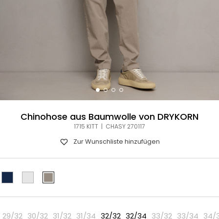
Chinohose aus Baumwolle von DRYKORN
1715 KITT | CHASY 270117
Zur Wunschliste hinzufügen
29/32
30/32
31/32
31/34
32/32
32/34
33/32
33/34
34/