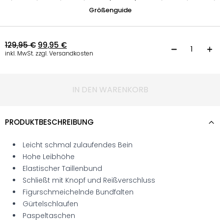
Größenguide
129,95
€
99,95
€
C
inkl. MwSt. zzgl. Versandkosten
IN DEN WARENKORB
PRODUKTBESCHREIBUNG
Leicht schmal zulaufendes Bein
Hohe Leibhöhe
Elastischer Taillenbund
Schließt mit Knopf und Reißverschluss
Figurschmeichelnde Bundfalten
Gürtelschlaufen
Paspeltaschen