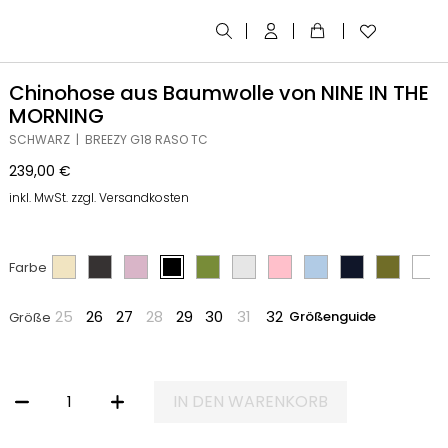
Chinohose aus Baumwolle von NINE IN THE
MORNING
SCHWARZ | BREEZY G18 RASO TC
239,00
€
inkl. MwSt. zzgl. Versandkosten
Farbe
25
26
27
28
29
30
31
32
Größenguide
Größe
IN DEN WARENKORB
CHINOHOSE AUS BAUMWOLLE VON NINE IN THE MORNING MENGE