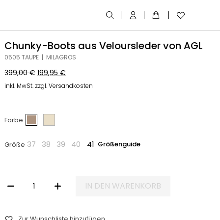
Chunky-Boots aus Veloursleder von AGL
0505 TAUPE | MILAGROS
399,00
€
199,95
€
inkl. MwSt. zzgl. Versandkosten
Farbe
37
38
39
40
41
Größenguide
Größe
IN DEN WARENKORB
CHUNKY-BOOTS AUS VELOURSLEDER VON AGL MENGE
Zur Wunschliste hinzufügen