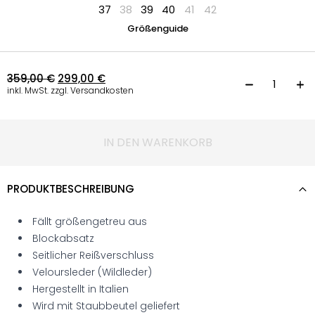
37
38
39
40
41
42
Größenguide
359,00
€
299,00
€
C
inkl. MwSt. zzgl. Versandkosten
IN DEN WARENKORB
PRODUKTBESCHREIBUNG
Fällt größengetreu aus
Blockabsatz
Seitlicher Reißverschluss
Veloursleder (Wildleder)
Hergestellt in Italien
Wird mit Staubbeutel geliefert