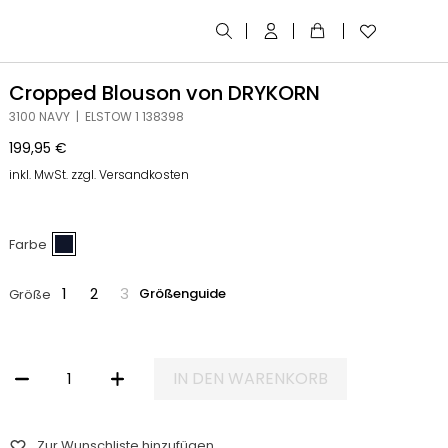
Cropped Blouson von DRYKORN
3100 NAVY | ELSTOW 1 138398
199,95
€
inkl. MwSt. zzgl. Versandkosten
Farbe
1
2
3
Größenguide
Größe
IN DEN WARENKORB
CROPPED BLOUSON VON DRYKORN MENGE
Zur Wunschliste hinzufügen