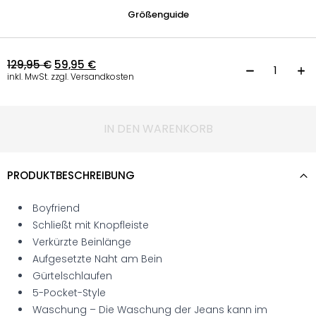
Größenguide
129,95
€
59,95
€
C
inkl. MwSt. zzgl. Versandkosten
IN DEN WARENKORB
PRODUKTBESCHREIBUNG
Boyfriend
Schließt mit Knopfleiste
Verkürzte Beinlänge
Aufgesetzte Naht am Bein
Gürtelschlaufen
5-Pocket-Style
Waschung – Die Waschung der Jeans kann im