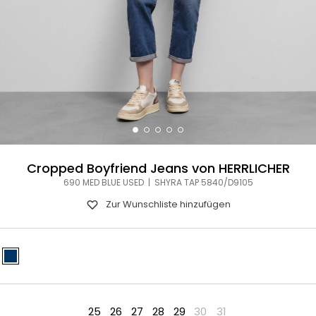
Cropped Boyfriend Jeans von HERRLICHER
690 MED BLUE USED | SHYRA TAP 5840/D9105
Zur Wunschliste hinzufügen
25
26
27
28
29
30
31