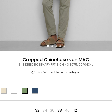
Cropped Chinohose von MAC
343 DRIED ROSEMARY PPT | CHINO 3075/00/0434L
Zur Wunschliste hinzufügen
32
34
36
38
40
42