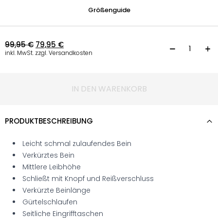
Größenguide
99,95
€
79,95
€
C
inkl. MwSt. zzgl. Versandkosten
IN DEN WARENKORB
PRODUKTBESCHREIBUNG
Leicht schmal zulaufendes Bein
Verkürztes Bein
Mittlere Leibhöhe
Schließt mit Knopf und Reißverschluss
Verkürzte Beinlänge
Gürtelschlaufen
Seitliche Eingrifftaschen