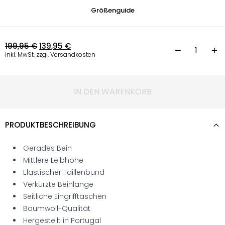
Größenguide
199,95
€
139,95
€
C
inkl. MwSt. zzgl. Versandkosten
IN DEN WARENKORB
PRODUKTBESCHREIBUNG
Gerades Bein
Mittlere Leibhöhe
Elastischer Taillenbund
Verkürzte Beinlänge
Seitliche Eingrifftaschen
Baumwoll-Qualität
Hergestellt in Portugal