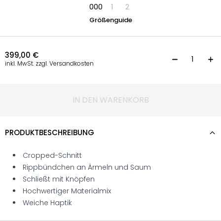
000
1
2
Größenguide
399,00
€
C
inkl. MwSt. zzgl. Versandkosten
IN DEN WARENKORB
PRODUKTBESCHREIBUNG
Cropped-Schnitt
Rippbündchen an Ärmeln und Saum
Schließt mit Knöpfen
Hochwertiger Materialmix
Weiche Haptik