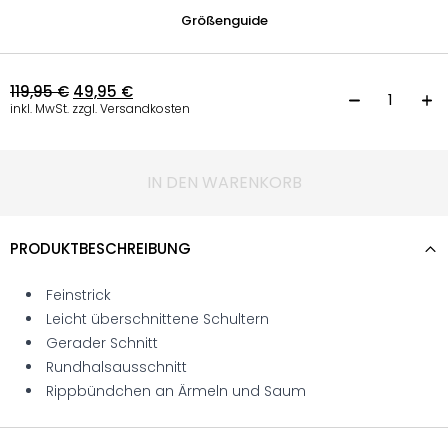
Größenguide
119,95
€
49,95
€
F
inkl. MwSt. zzgl. Versandkosten
IN DEN WARENKORB
PRODUKTBESCHREIBUNG
Feinstrick
Leicht überschnittene Schultern
Gerader Schnitt
Rundhalsausschnitt
Rippbündchen an Ärmeln und Saum