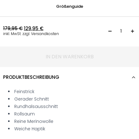
Größenguide
179,95
€
129,95
€
F
inkl. MwSt. zzgl. Versandkosten
IN DEN WARENKORB
PRODUKTBESCHREIBUNG
Feinstrick
Gerader Schnitt
Rundhalsausschnitt
Rollsaum
Reine Merinowolle
Weiche Haptik