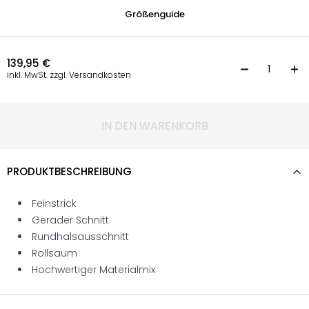
Größenguide
139,95
€
F
inkl. MwSt. zzgl. Versandkosten
IN DEN WARENKORB
PRODUKTBESCHREIBUNG
Feinstrick
Gerader Schnitt
Rundhalsausschnitt
Rollsaum
Hochwertiger Materialmix