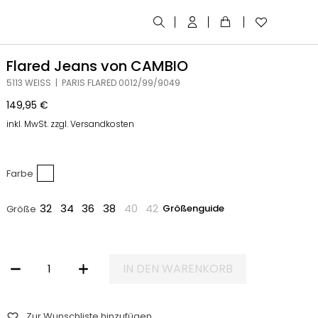
Flared Jeans von CAMBIO
5113 WEISS | PARIS FLARED 0012/99/9049
149,95
€
inkl. MwSt. zzgl. Versandkosten
Farbe
32
34
36
38
40
42
Größenguide
Größe
IN DEN WARENKORB
FLARED JEANS VON CAMBIO MENGE
Zur Wunschliste hinzufügen