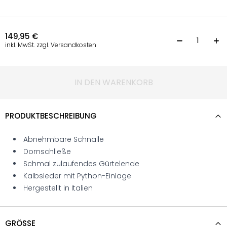
149,95
€
G
inkl. MwSt. zzgl. Versandkosten
IN DEN WARENKORB
PRODUKTBESCHREIBUNG
Abnehmbare Schnalle
Dornschließe
Schmal zulaufendes Gürtelende
Kalbsleder mit Python-Einlage
Hergestellt in Italien
GRÖSSE