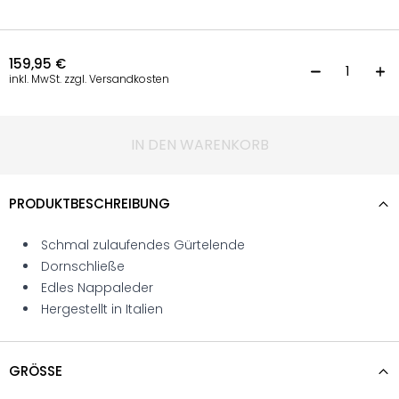
159,95
€
G
inkl. MwSt. zzgl. Versandkosten
IN DEN WARENKORB
PRODUKTBESCHREIBUNG
Schmal zulaufendes Gürtelende
Dornschließe
Edles Nappaleder
Hergestellt in Italien
GRÖSSE