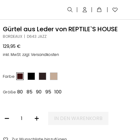
Gürtel aus Leder von REPTILE`S HOUSE
BORDEAUX | D643 JAZZ
129,95
€
inkl. MwSt. zzgl. Versandkosten
Farbe
80
85
90
95
100
Größe
IN DEN WARENKORB
GÜRTEL AUS LEDER VON REPTILE`S HOUSE MENGE
Zur Wunschliste hinzufügen